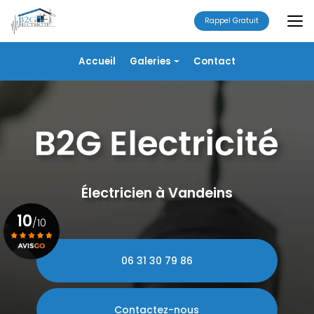
Aller
au
Rappel Gratuit
contenu
principal
Navigation secondaire
Accueil
Galeries
Contact
Électricité
Alarme
Chauffage/VMC
Plomberie
Portails
Électricien à Vandeins
10
/10
06 31 30 79 86
Voir le certificat
Contactez-nous