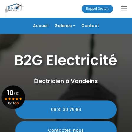
Aller
au
Rappel Gratuit
contenu
principal
Navigation secondaire
Accueil
Galeries
Contact
Électricité
Alarme
Chauffage/VMC
Plomberie
Portails
Électricien à Vandeins
10
/10
06 31 30 79 86
Voir le certificat
Contactez-nous