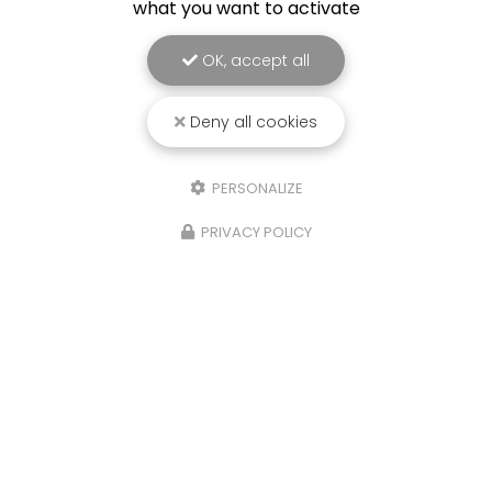
what you want to activate
Voir
+
d'infos sur
facebook
OK, accept all
Deny all cookies
Envoyez un message
PERSONALIZE
PRIVACY POLICY
Nom Prénom
Société
Email
Téléphone
Message