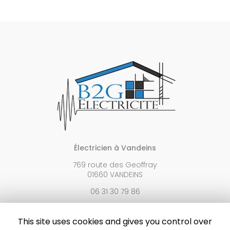
Électricien à Vandeins
769 route des Geoffray
01660 VANDEINS
06 31 30 79 86
Lundi au vendredi :
7h30 - 12h / 13h30 - 18h
This site uses cookies and gives you control over