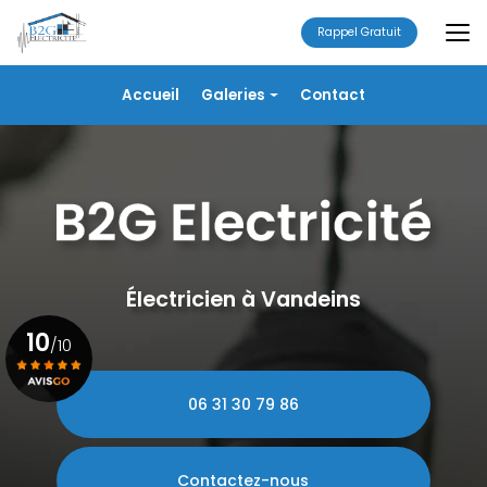
Aller
au
Rappel Gratuit
contenu
principal
Navigation secondaire
Accueil
Galeries
Contact
Électricité
Alarme
Chauffage/VMC
Plomberie
Portails
Électricien à Vandeins
10
/10
06 31 30 79 86
Voir le certificat
Contactez-nous