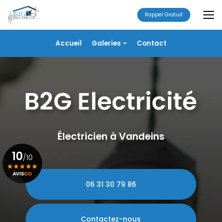
Aller
au
Rappel Gratuit
contenu
principal
Navigation secondaire
Accueil
Galeries
Contact
Électricité
Alarme
Chauffage/VMC
Plomberie
Portails
Électricien à Vandeins
10
/10
06 31 30 79 86
Voir le certificat
Contactez-nous