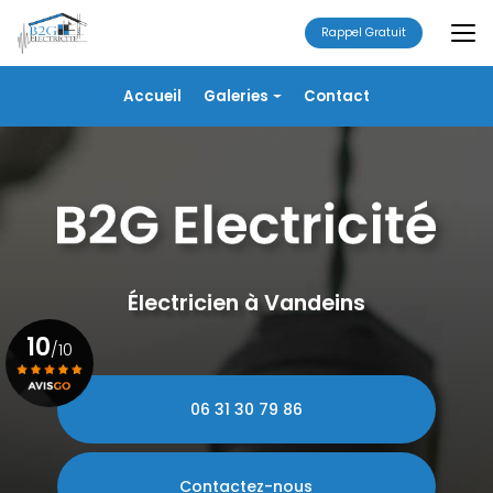
Aller
au
Rappel Gratuit
contenu
principal
Navigation secondaire
Accueil
Galeries
Contact
Électricité
Alarme
Chauffage/VMC
Plomberie
Portails
Électricien à Vandeins
10
/10
06 31 30 79 86
Voir le certificat
Contactez-nous