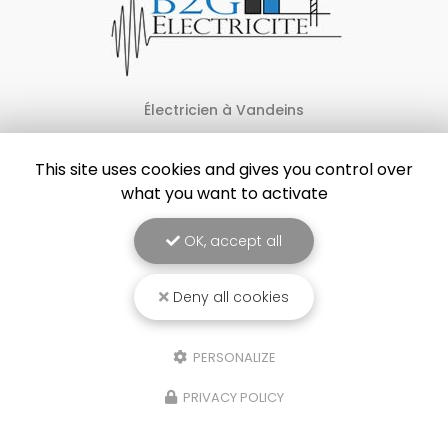
Électricien à Vandeins
769 route des Geoffray
01660 VANDEINS
This site uses cookies and gives you control over
what you want to activate
06 31 30 79 86
Lundi au vendredi :
OK, accept all
7h30 - 12h / 13h30 - 18h
Deny all cookies
Voir
+
d'infos sur
facebook
PERSONALIZE
PRIVACY POLICY
Envoyez un message