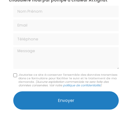
chaudière fioul par pompe à chaleur Attignat
Nom Prénom
Email
Téléphone
Message
J'autorise ce site à conserver l'ensemble des données transmises
dans ce formulaire pour faciliter le suivi et le traitement de ma
demande.
(Aucune exploitation commerciale ne sera faite des
données conservées. Voir notre
politique de confidentialité
)