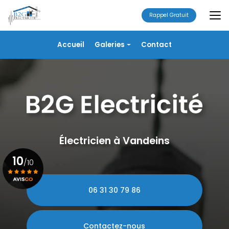
Aller
au
Rappel Gratuit
contenu
principal
Navigation secondaire
Accueil
Galeries
Contact
Électricité
Alarme
Chauffage/VMC
Plomberie
Portails
Électricien à Vandeins
10
/10
06 31 30 79 86
Voir le certificat
Contactez-nous