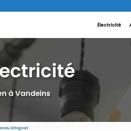
Électricité
ien à Vandeins
endu Attignat