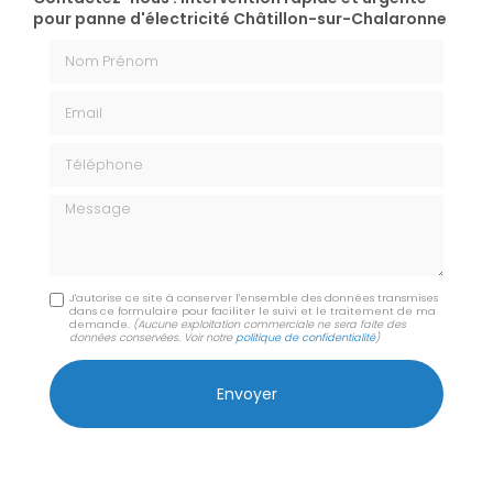
pour panne d'électricité Châtillon-sur-Chalaronne
Nom Prénom
Email
Téléphone
Message
J'autorise ce site à conserver l'ensemble des données transmises
dans ce formulaire pour faciliter le suivi et le traitement de ma
demande.
(Aucune exploitation commerciale ne sera faite des
données conservées. Voir notre
politique de confidentialité
)