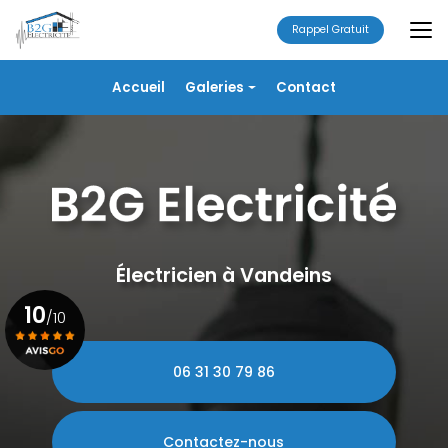
Aller
au
Rappel Gratuit
contenu
principal
Navigation secondaire
Accueil
Galeries
Contact
Électricité
Alarme
Chauffage/VMC
Plomberie
Portails
Électricien à Vandeins
10
/10
06 31 30 79 86
Voir le certificat
Contactez-nous