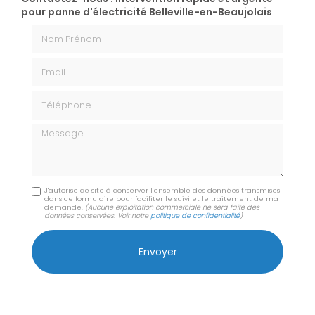
pour panne d'électricité Belleville-en-Beaujolais
Nom Prénom
Email
Téléphone
Message
J'autorise ce site à conserver l'ensemble des données transmises
dans ce formulaire pour faciliter le suivi et le traitement de ma
demande.
(Aucune exploitation commerciale ne sera faite des
données conservées. Voir notre
politique de confidentialité
)