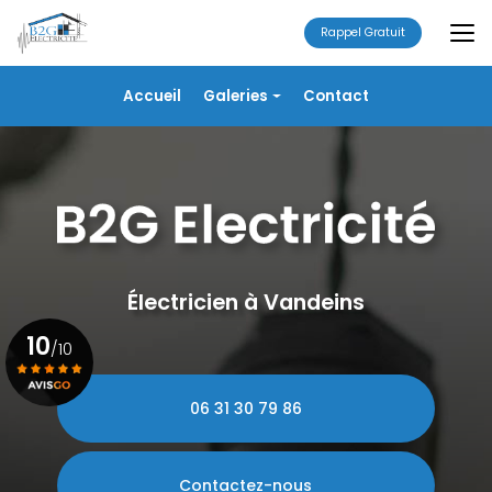
Aller
au
Rappel Gratuit
contenu
principal
Navigation secondaire
Accueil
Galeries
Contact
Électricité
Alarme
Chauffage/VMC
Plomberie
Portails
Électricien à Vandeins
10
/10
06 31 30 79 86
Voir le certificat
Contactez-nous