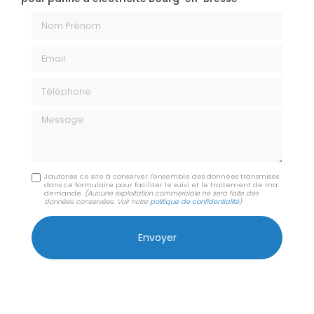
Nom Prénom
Email
Téléphone
Message
J'autorise ce site à conserver l'ensemble des données transmises
dans ce formulaire pour faciliter le suivi et le traitement de ma
demande.
(Aucune exploitation commerciale ne sera faite des
données conservées. Voir notre
politique de confidentialité
)