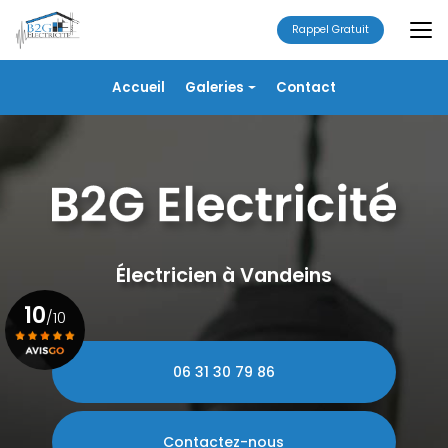
Aller
au
Rappel Gratuit
contenu
principal
Navigation secondaire
Accueil
Galeries
Contact
Électricité
Alarme
Chauffage/VMC
Plomberie
Portails
Électricien à Vandeins
10
/10
06 31 30 79 86
Voir le certificat
Contactez-nous