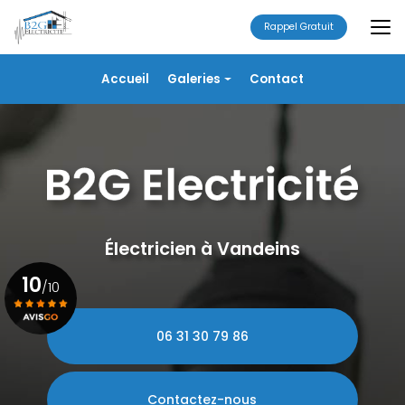
Aller
au
Rappel Gratuit
contenu
principal
Navigation secondaire
Accueil
Galeries
Contact
Électricité
Alarme
Chauffage/VMC
Plomberie
Portails
Électricien à Vandeins
10
/10
06 31 30 79 86
Voir le certificat
Contactez-nous