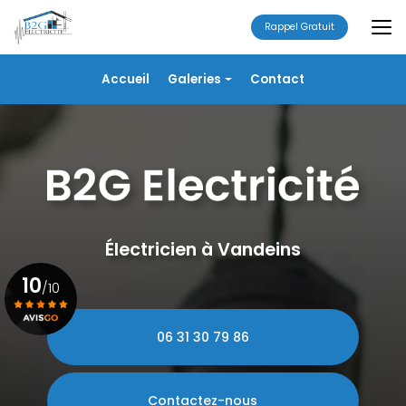
Aller
au
Rappel Gratuit
contenu
principal
Navigation secondaire
Accueil
Galeries
Contact
Électricité
Alarme
Chauffage/VMC
Plomberie
Portails
Électricien à Vandeins
10
/10
06 31 30 79 86
Voir le certificat
Contactez-nous