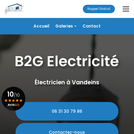
Aller
au
Rappel Gratuit
contenu
principal
Navigation secondaire
Accueil
Galeries
Contact
Électricité
Alarme
Chauffage/VMC
Plomberie
Portails
Électricien à Vandeins
10
/10
06 31 30 79 86
Voir le certificat
Contactez-nous