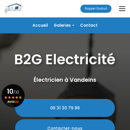
Aller
au
Rappel Gratuit
contenu
principal
Navigation secondaire
Accueil
Galeries
Contact
Électricité
Alarme
Chauffage/VMC
Plomberie
Portails
Électricien à Vandeins
10
/10
06 31 30 79 86
Voir le certificat
Contactez-nous