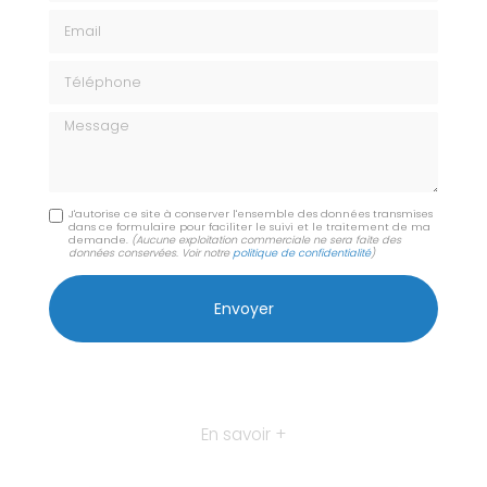
Email
Téléphone
Message
J'autorise ce site à conserver l'ensemble des données transmises
dans ce formulaire pour faciliter le suivi et le traitement de ma
demande.
(Aucune exploitation commerciale ne sera faite des
données conservées. Voir notre
politique de confidentialité
)
En savoir +