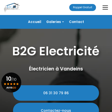
Aller
au
Rappel Gratuit
contenu
principal
Navigation secondaire
Accueil
Galeries
Contact
Électricité
Alarme
Chauffage/VMC
Plomberie
Portails
Électricien à Vandeins
10
/10
06 31 30 79 86
Voir le certificat
Contactez-nous