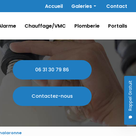
Navigation secondaire
Accueil
Galeries
Contact
Électricité
Alarme
Chauffage/VMC
Plomberie
Portails
Alarme
Chauffage/VMC
Plomberie
Portails
06 31 30 79 86
Rappel Gratuit
Contactez-nous
Chalaronne