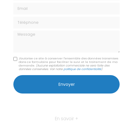
Email
Téléphone
Message
J'autorise ce site à conserver l'ensemble des données transmises
dans ce formulaire pour faciliter le suivi et le traitement de ma
demande.
(Aucune exploitation commerciale ne sera faite des
données conservées. Voir notre
politique de confidentialité
)
En savoir +