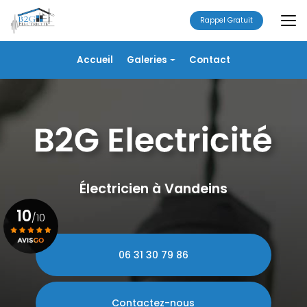
Aller
au
Rappel Gratuit
contenu
principal
Navigation secondaire
Accueil
Galeries
Contact
Électricité
Alarme
Chauffage/VMC
Plomberie
Portails
Électricien à Vandeins
10
/10
06 31 30 79 86
Voir le certificat
Contactez-nous