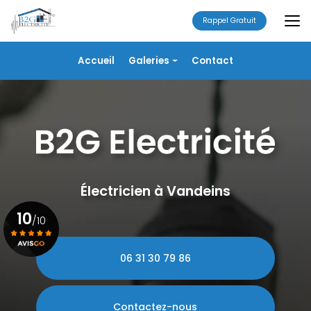
Aller
au
Rappel Gratuit
contenu
principal
Navigation secondaire
Accueil
Galeries
Contact
Électricité
Alarme
Chauffage/VMC
Plomberie
Portails
Électricien à Vandeins
10
/10
06 31 30 79 86
Voir le certificat
Contactez-nous