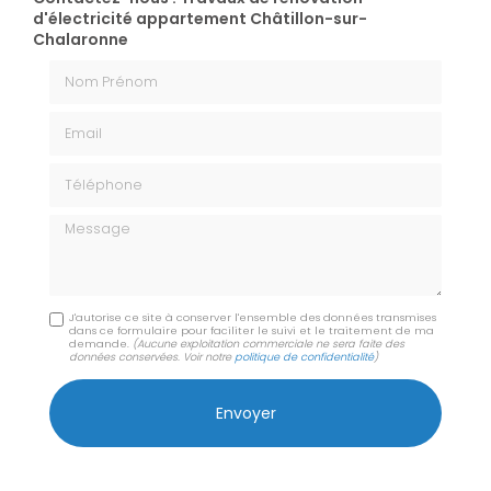
d'électricité appartement Châtillon-sur-
Chalaronne
Nom Prénom
Email
Téléphone
Message
J'autorise ce site à conserver l'ensemble des données transmises
dans ce formulaire pour faciliter le suivi et le traitement de ma
demande.
(Aucune exploitation commerciale ne sera faite des
données conservées. Voir notre
politique de confidentialité
)