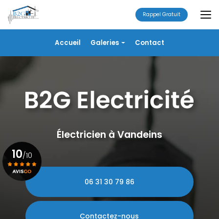
Aller
au
Rappel Gratuit
contenu
principal
Navigation secondaire
Accueil
Galeries
Contact
Électricité
Alarme
Chauffage/VMC
Plomberie
Portails
Électricien à Vandeins
10
/10
06 31 30 79 86
Voir le certificat
Contactez-nous