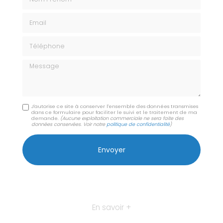
Email
Téléphone
Message
J'autorise ce site à conserver l'ensemble des données transmises
dans ce formulaire pour faciliter le suivi et le traitement de ma
demande.
(Aucune exploitation commerciale ne sera faite des
données conservées. Voir notre
politique de confidentialité
)
En savoir +