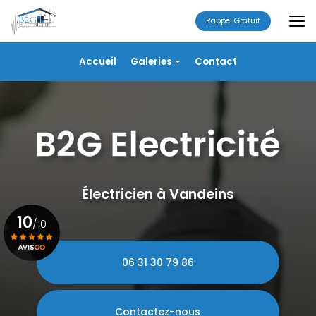
Aller
au
Rappel Gratuit
contenu
principal
Navigation secondaire
Accueil
Galeries
Contact
Électricité
Alarme
Chauffage/VMC
Plomberie
Portails
Électricien à Vandeins
10
/10
06 31 30 79 86
Voir le certificat
Contactez-nous