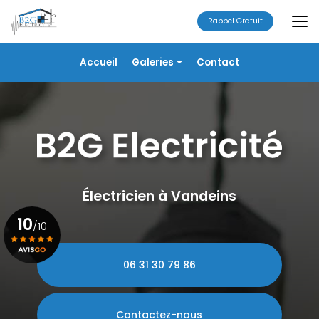
Aller
au
Rappel Gratuit
contenu
principal
Navigation secondaire
Accueil
Galeries
Contact
Électricité
Alarme
Chauffage/VMC
Plomberie
Portails
Électricien à Vandeins
10
/10
06 31 30 79 86
Voir le certificat
Contactez-nous