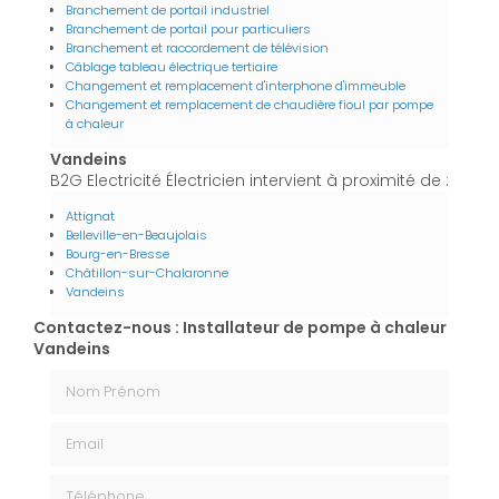
Branchement de portail industriel
Branchement de portail pour particuliers
Branchement et raccordement de télévision
Câblage tableau électrique tertiaire
Changement et remplacement d'interphone d'immeuble
Changement et remplacement de chaudière fioul par pompe
à chaleur
Vandeins
B2G Electricité Électricien intervient à proximité de :
Attignat
Belleville-en-Beaujolais
Bourg-en-Bresse
Châtillon-sur-Chalaronne
Vandeins
Contactez-nous : Installateur de pompe à chaleur
Vandeins
Nom Prénom
Email
Téléphone