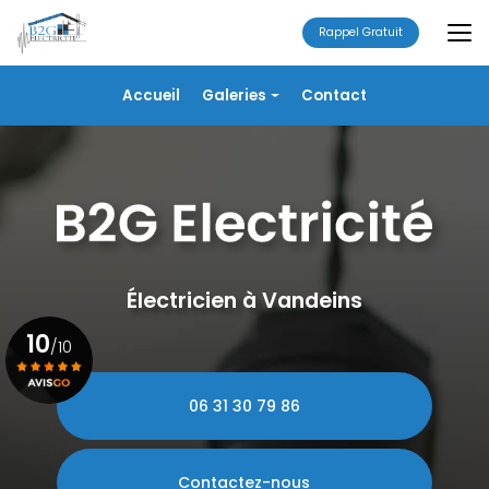
Aller
au
Rappel Gratuit
contenu
principal
Navigation secondaire
Accueil
Galeries
Contact
Électricité
Alarme
Chauffage/VMC
Plomberie
Portails
Électricien à Vandeins
10
/10
06 31 30 79 86
Voir le certificat
Contactez-nous