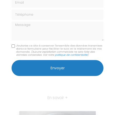
Téléphone
Message
J'autorise ce site à conserver l'ensemble des données transmises
dans ce formulaire pour faciliter le suivi et le traitement de ma
demande.
(Aucune exploitation commerciale ne sera faite des
données conservées. Voir notre
politique de confidentialité
)
En savoir +