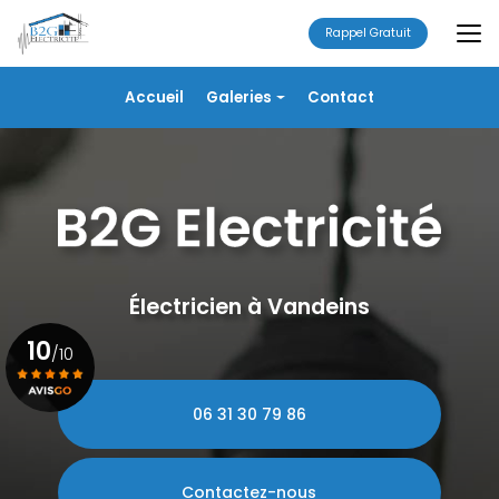
Aller
au
Rappel Gratuit
contenu
principal
Navigation secondaire
Accueil
Galeries
Contact
Électricité
Alarme
Chauffage/VMC
Plomberie
Portails
Électricien à Vandeins
10
/10
06 31 30 79 86
Voir le certificat
Contactez-nous