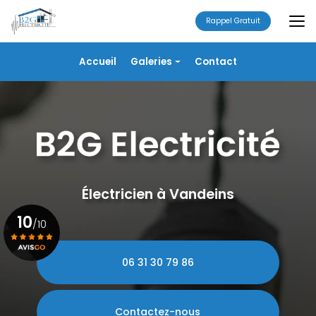
Aller
au
Rappel Gratuit
contenu
principal
Navigation secondaire
Accueil
Galeries
Contact
Électricité
Alarme
Chauffage/VMC
Plomberie
Portails
Électricien à Vandeins
10
/10
06 31 30 79 86
Voir le certificat
Contactez-nous