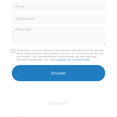
Email
Téléphone
Message
J'autorise ce site à conserver l'ensemble des données transmises
dans ce formulaire pour faciliter le suivi et le traitement de ma
demande.
(Aucune exploitation commerciale ne sera faite des
données conservées. Voir notre
politique de confidentialité
)
En savoir +