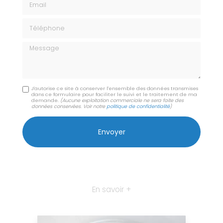
Téléphone
Message
J'autorise ce site à conserver l'ensemble des données transmises
dans ce formulaire pour faciliter le suivi et le traitement de ma
demande.
(Aucune exploitation commerciale ne sera faite des
données conservées. Voir notre
politique de confidentialité
)
En savoir +