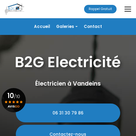
Aller
au
Rappel Gratuit
contenu
principal
Navigation secondaire
Accueil
Galeries
Contact
Électricité
Alarme
Chauffage/VMC
Plomberie
Portails
Électricien à Vandeins
10
/10
06 31 30 79 86
Voir le certificat
Contactez-nous