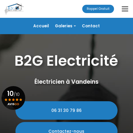
Aller
au
Rappel Gratuit
contenu
principal
Navigation secondaire
Accueil
Galeries
Contact
Électricité
Alarme
Chauffage/VMC
Plomberie
Portails
Électricien à Vandeins
10
/10
06 31 30 79 86
Voir le certificat
Contactez-nous