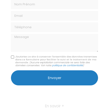
Nom Prénom
Email
Téléphone
Message
J'autorise ce site à conserver l'ensemble des données transmises
dans ce formulaire pour faciliter le suivi et le traitement de ma
demande.
(Aucune exploitation commerciale ne sera faite des
données conservées. Voir notre
politique de confidentialité
)
En savoir +