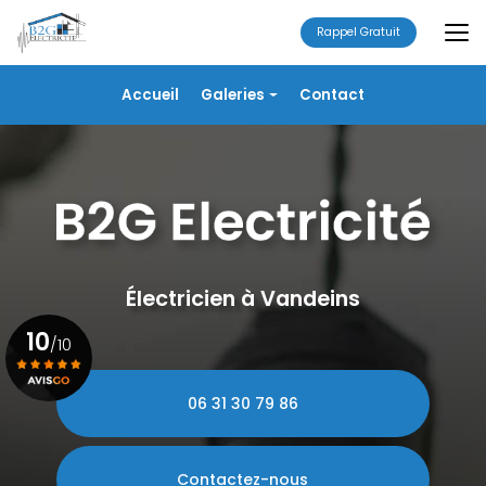
Aller
au
Rappel Gratuit
contenu
principal
Navigation secondaire
Accueil
Galeries
Contact
Électricité
Alarme
Chauffage/VMC
Plomberie
Portails
Électricien à Vandeins
10
/10
06 31 30 79 86
Voir le certificat
Contactez-nous