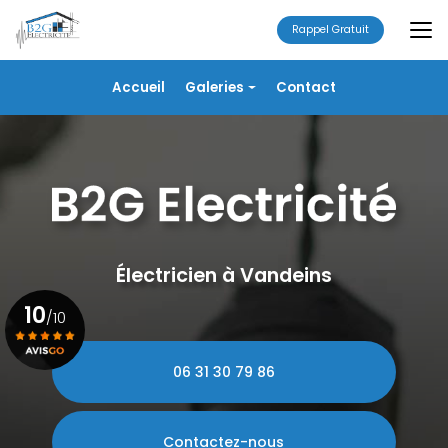
Aller
au
Rappel Gratuit
contenu
principal
Navigation secondaire
Accueil
Galeries
Contact
Électricité
Alarme
Chauffage/VMC
Plomberie
Portails
Électricien à Vandeins
10
/10
06 31 30 79 86
Voir le certificat
Contactez-nous