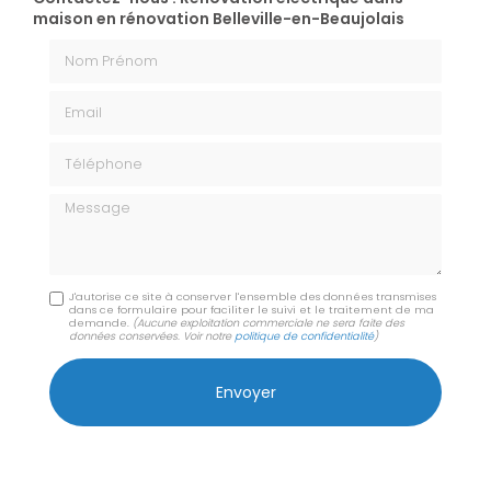
maison en rénovation Belleville-en-Beaujolais
Nom Prénom
Email
Téléphone
Message
J'autorise ce site à conserver l'ensemble des données transmises
dans ce formulaire pour faciliter le suivi et le traitement de ma
demande.
(Aucune exploitation commerciale ne sera faite des
données conservées. Voir notre
politique de confidentialité
)