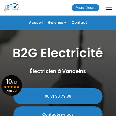
Aller
au
Rappel Gratuit
contenu
principal
Navigation secondaire
Accueil
Galeries
Contact
Électricité
Alarme
Chauffage/VMC
Plomberie
Portails
Électricien à Vandeins
10
/10
06 31 30 79 86
Voir le certificat
Contactez-nous