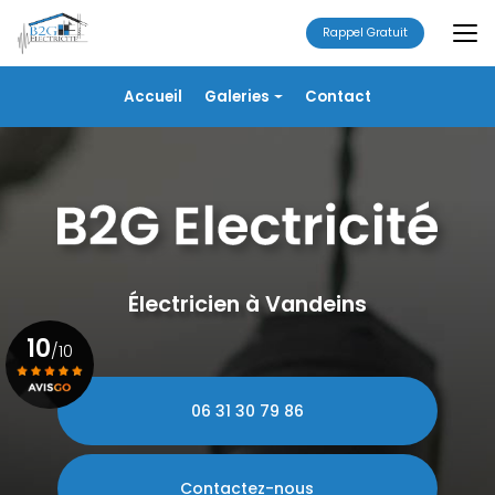
Aller
au
Rappel Gratuit
contenu
principal
Navigation secondaire
Accueil
Galeries
Contact
Électricité
Alarme
Chauffage/VMC
Plomberie
Portails
Électricien à Vandeins
10
/10
06 31 30 79 86
Voir le certificat
Contactez-nous