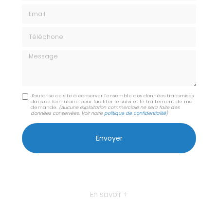
Email
Téléphone
Message
J'autorise ce site à conserver l'ensemble des données transmises
dans ce formulaire pour faciliter le suivi et le traitement de ma
demande.
(Aucune exploitation commerciale ne sera faite des
données conservées. Voir notre
politique de confidentialité
)
En savoir +