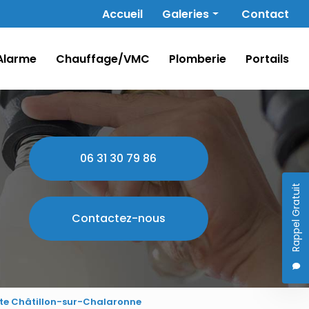
Navigation secondaire
Accueil
Galeries
Contact
Électricité
Alarme
Chauffage/VMC
Plomberie
Portails
Alarme
Chauffage/VMC
Plomberie
Portails
06 31 30 79 86
Rappel Gratuit
Contactez-nous
iste Châtillon-sur-Chalaronne