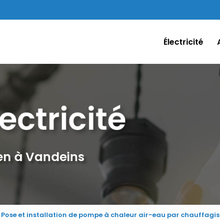
Électricité
ien à Vandeins
Pose et installation de pompe à chaleur air-eau par chauffag