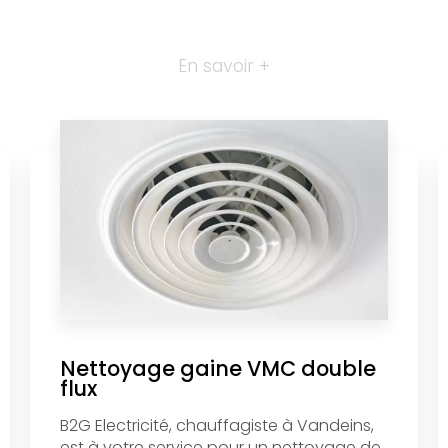
En savoir +
Nettoyage gaine VMC double
flux
B2G Electricité, chauffagiste à Vandeins,
est à votre service pour un nettoyage de