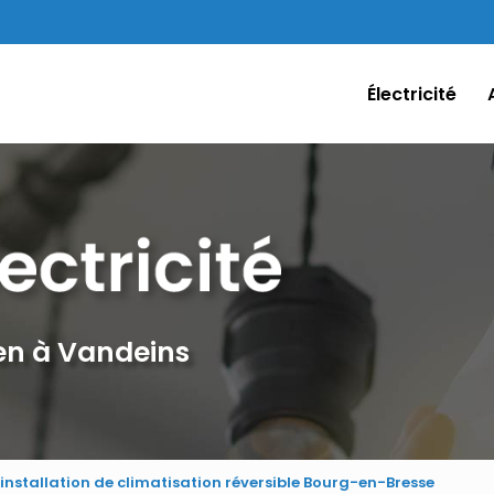
Électricité
ien à Vandeins
 installation de climatisation réversible Bourg-en-Bresse