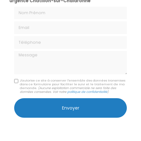
urgence Châtillon-sur-Chalaronne
Nom Prénom
Email
Téléphone
Message
J'autorise ce site à conserver l'ensemble des données transmises
dans ce formulaire pour faciliter le suivi et le traitement de ma
demande.
(Aucune exploitation commerciale ne sera faite des
données conservées. Voir notre
politique de confidentialité
)