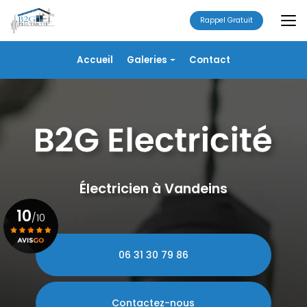
Aller
au
Rappel Gratuit
contenu
principal
Navigation secondaire
Accueil
Galeries
Contact
Électricité
Alarme
Chauffage/VMC
Plomberie
Portails
Électricien à Vandeins
10
/10
06 31 30 79 86
Voir le certificat
Contactez-nous