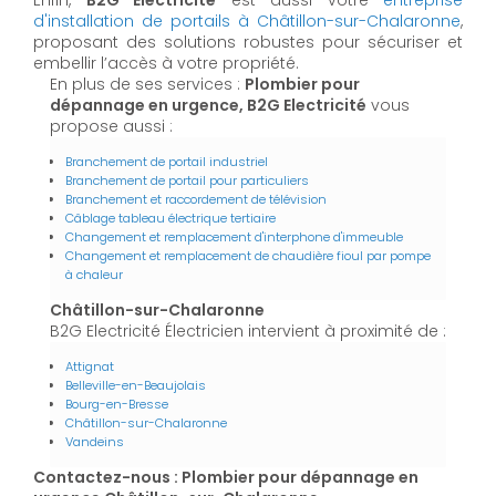
Enfin,
B2G Electricité
est aussi votre
entreprise
d'installation de portails à Châtillon-sur-Chalaronne
,
proposant des solutions robustes pour sécuriser et
embellir l’accès à votre propriété.
En plus de ses services :
Plombier pour
dépannage en urgence, B2G Electricité
vous
propose aussi :
Branchement de portail industriel
Branchement de portail pour particuliers
Branchement et raccordement de télévision
Câblage tableau électrique tertiaire
Changement et remplacement d'interphone d'immeuble
Changement et remplacement de chaudière fioul par pompe
à chaleur
Châtillon-sur-Chalaronne
B2G Electricité Électricien intervient à proximité de :
Attignat
Belleville-en-Beaujolais
Bourg-en-Bresse
Châtillon-sur-Chalaronne
Vandeins
Contactez-nous : Plombier pour dépannage en