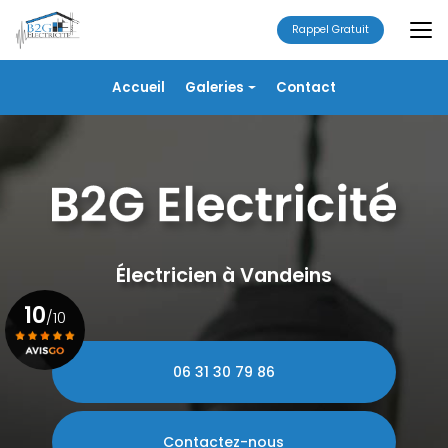
Aller
au
Rappel Gratuit
contenu
principal
Navigation secondaire
Accueil
Galeries
Contact
Électricité
Alarme
Chauffage/VMC
Plomberie
Portails
Électricien à Vandeins
10
/10
06 31 30 79 86
Voir le certificat
Contactez-nous