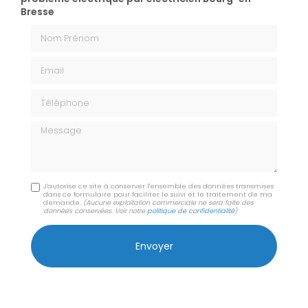
Bresse
Nom Prénom
Email
Téléphone
Message
J'autorise ce site à conserver l'ensemble des données transmises
dans ce formulaire pour faciliter le suivi et le traitement de ma
demande.
(Aucune exploitation commerciale ne sera faite des
données conservées. Voir notre
politique de confidentialité
)