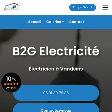
Aller
au
Rappel Gratuit
contenu
principal
Navigation secondaire
Accueil
Galeries
Contact
Électricité
Alarme
Chauffage/VMC
Plomberie
Portails
Électricien à Vandeins
10
/10
06 31 30 79 86
Voir le certificat
Contactez-nous