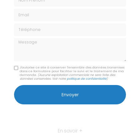
Email
Téléphone
Message
J'autorise ce site à conserver l'ensemble des données transmises
dans ce formulaire pour faciliter le suivi et le traitement de ma
demande.
(Aucune exploitation commerciale ne sera faite des
données conservées. Voir notre
politique de confidentialité
)
En savoir +