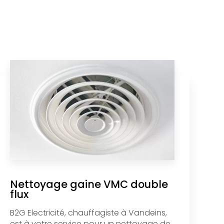
Nettoyage gaine VMC double
flux
B2G Electricité, chauffagiste à Vandeins,
est à votre service pour un nettoyage de