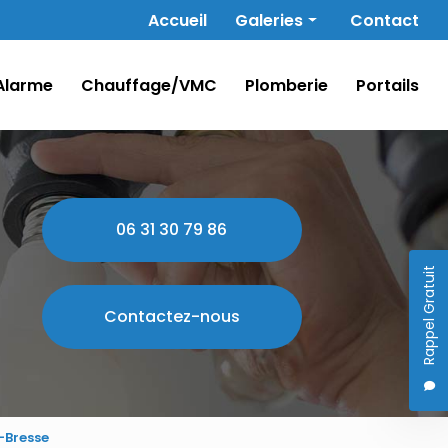
Navigation secondaire
Accueil
Galeries
Contact
Électricité
Alarme
Chauffage/VMC
Plomberie
Portails
Alarme
Chauffage/VMC
Plomberie
Portails
06 31 30 79 86
Rappel Gratuit
Contactez-nous
-Bresse