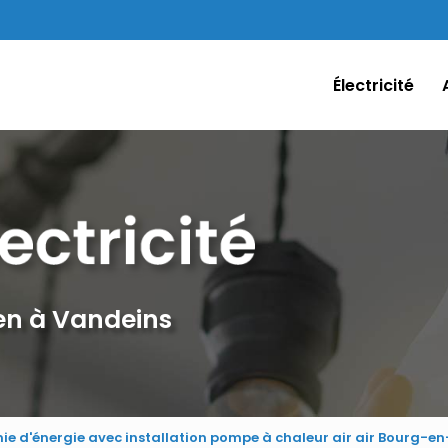
Électricité
ien à Vandeins
e d'énergie avec installation pompe à chaleur air air Bourg-en