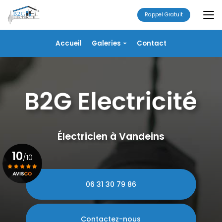
Aller
au
Rappel Gratuit
contenu
principal
Navigation secondaire
Accueil
Galeries
Contact
Électricité
Alarme
Chauffage/VMC
Plomberie
Portails
Électricien à Vandeins
10
/10
06 31 30 79 86
Voir le certificat
Contactez-nous