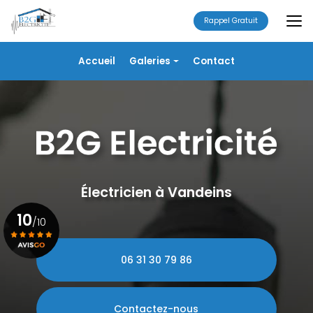
Aller
au
Rappel Gratuit
contenu
principal
Navigation secondaire
Accueil
Galeries
Contact
Électricité
Alarme
Chauffage/VMC
Plomberie
Portails
Électricien à Vandeins
10
/10
06 31 30 79 86
Voir le certificat
Contactez-nous