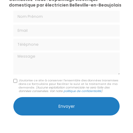
domestique par électricien Belleville-en-Beaujolais
Nom Prénom
Email
Téléphone
Message
J'autorise ce site à conserver l'ensemble des données transmises
dans ce formulaire pour faciliter le suivi et le traitement de ma
demande.
(Aucune exploitation commerciale ne sera faite des
données conservées. Voir notre
politique de confidentialité
)