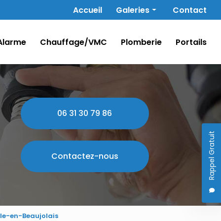
Navigation secondaire
Accueil
Galeries
Contact
Électricité
Alarme
Chauffage/VMC
Plomberie
Portails
Alarme
Chauffage/VMC
Plomberie
Portails
06 31 30 79 86
Rappel Gratuit
Contactez-nous
le-en-Beaujolais