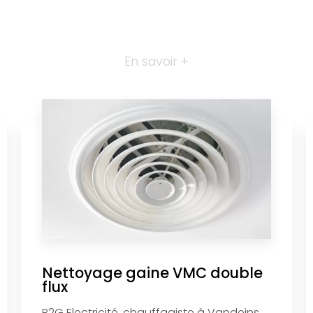
En savoir +
Nettoyage gaine VMC double
flux
B2G Electricité, chauffagiste à Vandeins,