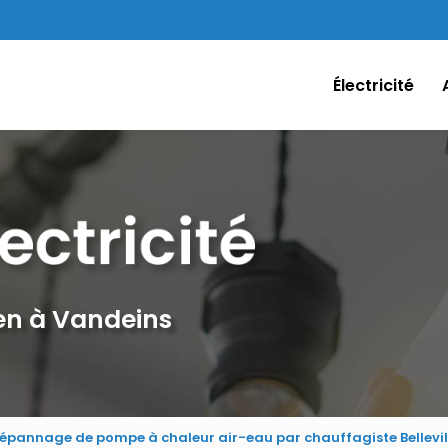
Électricité
ien à Vandeins
épannage de pompe à chaleur air-eau par chauffagiste Bellevil