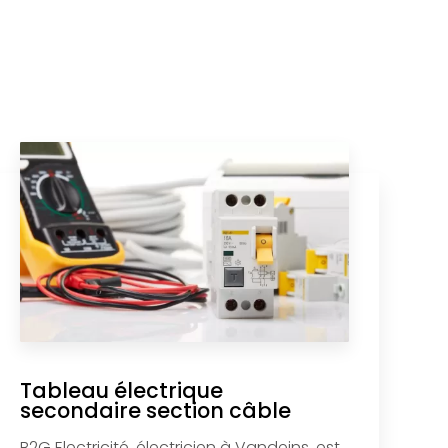
Tableau électrique
secondaire section câble
B2G Electricité, électricien à Vandeins, est