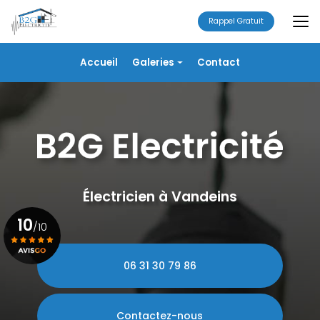
Aller
au
Rappel Gratuit
contenu
principal
Navigation secondaire
Accueil
Galeries
Contact
Électricité
Alarme
Chauffage/VMC
Plomberie
Portails
Électricien à Vandeins
10
/10
06 31 30 79 86
Voir le certificat
Contactez-nous