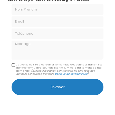
Nom Prénom
Email
Téléphone
Message
J'autorise ce site à conserver l'ensemble des données transmises
dans ce formulaire pour faciliter le suivi et le traitement de ma
demande.
(Aucune exploitation commerciale ne sera faite des
données conservées. Voir notre
politique de confidentialité
)