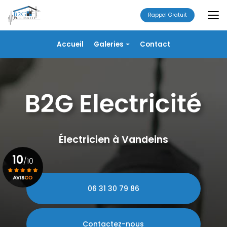
Aller
au
Rappel Gratuit
contenu
principal
Navigation secondaire
Accueil
Galeries
Contact
Électricité
Alarme
Chauffage/VMC
Plomberie
Portails
Électricien à Vandeins
10
/10
06 31 30 79 86
Voir le certificat
Contactez-nous