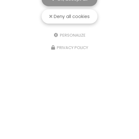
29/06/2026
Deny all cookies
Installation plancher chauffant à
Vandeins
PERSONALIZE
Installation plancher chauffant à Vandeins et
dans l'Ain : confort thermique optimal et chaleur
PRIVACY POLICY
douce sous vos pieds B2G Électricité prend en
charge votre
installation plancher chauffant…
Toute l'actualité