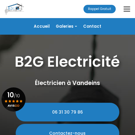
Aller
au
Rappel Gratuit
contenu
principal
Navigation secondaire
Accueil
Galeries
Contact
Électricité
Alarme
Chauffage/VMC
Plomberie
Portails
Électricien à Vandeins
10
/10
06 31 30 79 86
Voir le certificat
Contactez-nous