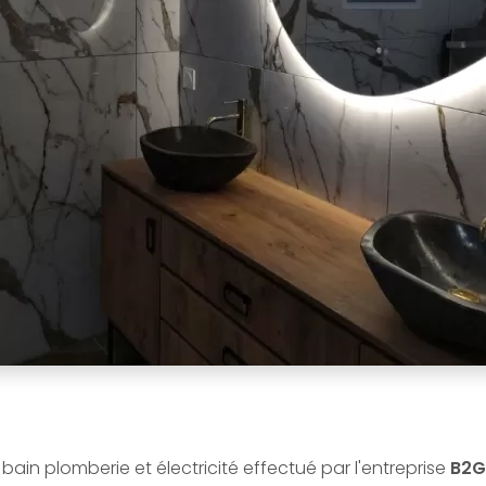
bain plomberie et électricité effectué par l'entreprise
B2G 