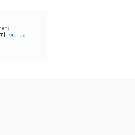
ment
NT]
:
prenez